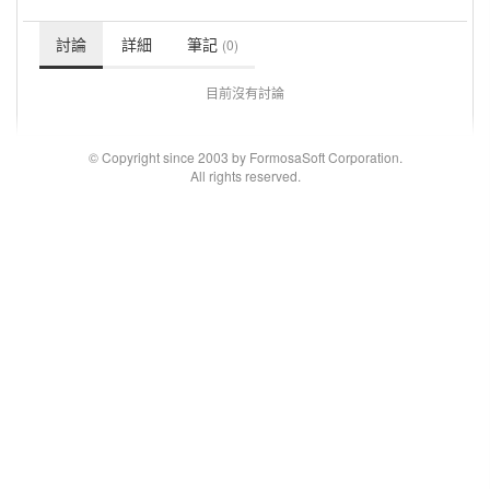
討論
詳細
筆記
(0)
目前沒有討論
© Copyright since 2003 by FormosaSoft Corporation.
All rights reserved.