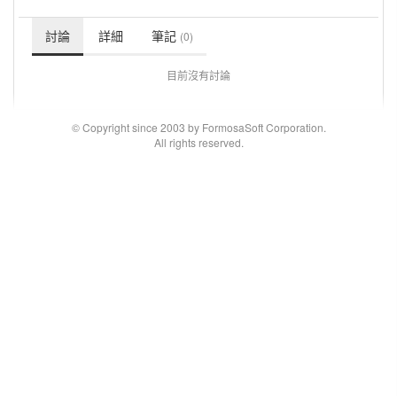
討論
詳細
筆記
(0)
目前沒有討論
© Copyright since 2003 by FormosaSoft Corporation.
All rights reserved.