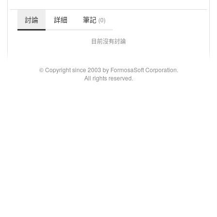
討論
詳細
筆記
(0)
目前沒有討論
© Copyright since 2003 by FormosaSoft Corporation.
All rights reserved.