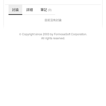
討論
詳細
筆記
(0)
目前沒有討論
© Copyright since 2003 by FormosaSoft Corporation.
All rights reserved.