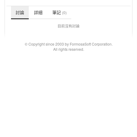
討論
詳細
筆記
(0)
目前沒有討論
© Copyright since 2003 by FormosaSoft Corporation.
All rights reserved.