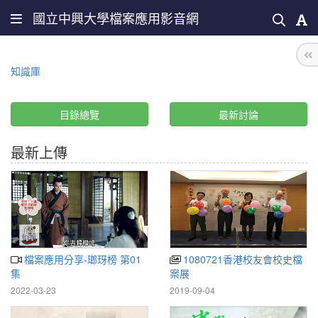
國立中興大學檔案應用影音網
知識庫
目錄總覽
最新討論
最新上傳
檔案應用分享-瑯玡榜 第01
1080721香港校友會校史檔
集
案展
2022-03-23
2019-09-04