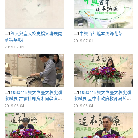
興大與臺大校史檔案聯展開
中興百年追本溯源花絮
幕精華影片
2019-07-01
2019-07-01
1080418興大與臺大校史檔
1080418興大與臺大校史檔
案聯展 古箏社周育湘同學演奏
案聯展 臺中市政府教育局藍淑
「瀏陽河」
美督學致詞
2019-06-04
2019-06-04