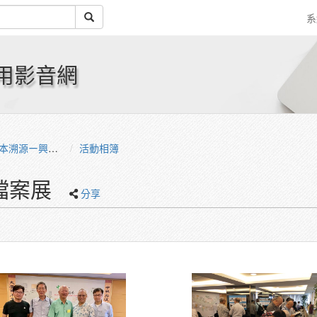
系
用影音網
臺大校史檔案聯展」
活動相簿
檔案展
分享