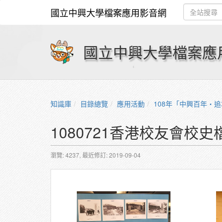
國立中興大學檔案應用影音網
國立中興大學檔案應
知識庫
目錄總覽
應用活動
108年「中興百年‧追本溯源ー興大與
1080721香港校友會校史
瀏覽: 4237,
最近修訂: 2019-09-04