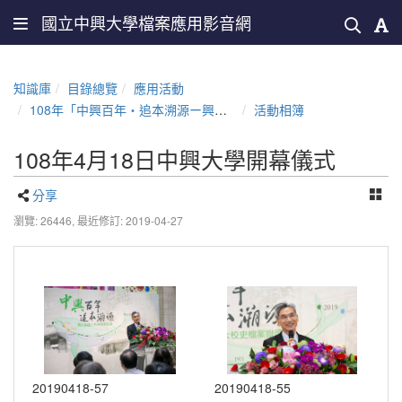
國立中興大學檔案應用影音網
知識庫
目錄總覽
應用活動
108年「中興百年‧追本溯源ー興大與臺大校史檔案聯展」
活動相簿
108年4月18日中興大學開幕儀式
分享
瀏覽: 26446,
最近修訂: 2019-04-27
20190418-57
20190418-55